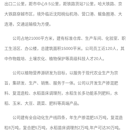
出口二公里，距市中心9.5公里，距铁路货站7公里，哈大铁路、京
大铁路穿越市区，境外临近沈阳桃仙机场、营口港、鲅鱼圈港、大
连港，交通运输极为方便。
公司占地21000平方米，建有标准仓库、生产车间、化验室、职
工生活区、办公楼，总建筑面积15000平米。公司员工近120人，其
中作物栽培、土壤农化、植物保护等高级科技人才20人。
公司以植物营养源研发为目标，以服务于现代农业生产为宗
旨，集研发、生产、销售、服务于一体。公司以开发生产掺混肥
料、复混造粒、水稻苗床调理剂，水稻生长多功能系列肥料，水
稻、玉米、大豆、蔬菜、肥料等高端产品。
公司建有全自动化生产线四条，年生产掺混肥15万吨，复混造
粒8万吨，复合肥5万吨，水稻苗床调理剂2万吨,年产可达30万吨。